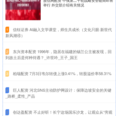
股信网配资 中俄第二十轮战略安全磋商即将
举行 外交部介绍有关情况
​信钰证券 AI融入文学课堂，师生共成长（文化只眼·新世代
1
新风潮④）
​东兴资本配资 1996年，隐居在福建的锡兰公主被发现，回
2
到故土后是何种待遇？_许世吟_王子_国王
​柏瑞配资 7月3日韦尔转债上涨0.41%，转股溢价率58.31%
3
​巨人配资 河北SNS主动防护网设计：保障边坡安全的关键
4
_路桥_柔性_产品
​创达盈配资 不止好听！长宁这场国乐沙龙，让观众从“旁观
5