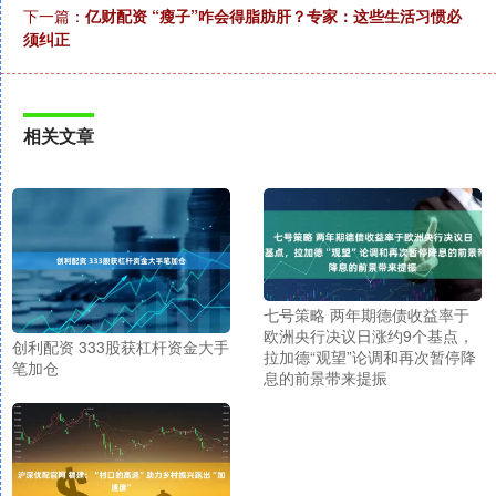
下一篇：
亿财配资 “瘦子”咋会得脂肪肝？专家：这些生活习惯必
须纠正
相关文章
七号策略 两年期德债收益率于
欧洲央行决议日涨约9个基点，
创利配资 333股获杠杆资金大手
拉加德“观望”论调和再次暂停降
笔加仓
息的前景带来提振