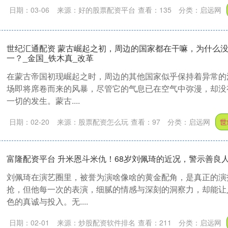
日期：03-06
来源：好的股票配资平台
查看：
135
分类：
启远网
世纪汇通配资 蒙古崛起之初，周边的国家都在干嘛，为什么
一？_金国_铁木真_改革
在蒙古帝国初现崛起之时，周边的其他国家似乎保持着异常的
场即将席卷而来的风暴，尽管它的气息已在空气中弥漫，却没
一切的发生。蒙古....
日期：02-20
来源：股票配资怎么玩
查看：
97
分类：
启远网
世
富隆配资平台 升米恩斗米仇！68岁刘佩琦的近况，警示善良
刘佩琦在演艺圈里，被誉为演啥像啥的黄金配角，是真正的演
抢，但他每一次的表演，细腻的情感与深刻的洞察力，却能让
色的真诚与投入。无....
日期：02-01
来源：炒股配资软件排名
查看：
211
分类：
启远网