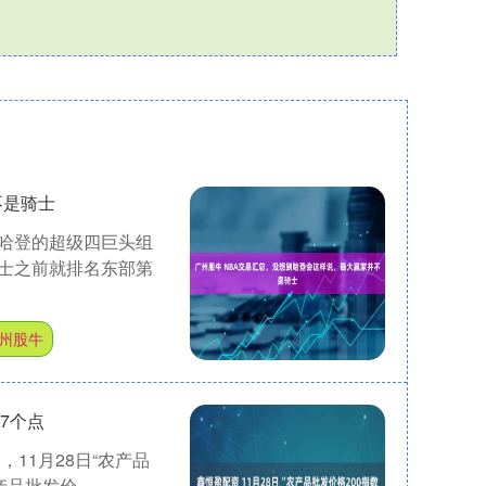
不是骑士
哈登的超级四巨头组
士之前就排名东部第
州股牛
17个点
11月28日“农产品
品批发价....