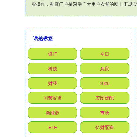
股操作，配资门户是深受广大用户欢迎的网上正规实
话题标签
银行
今日
科技
观察
财经
2026
国荣配资
宏图优配
新能源
市场
ETF
亿财配资