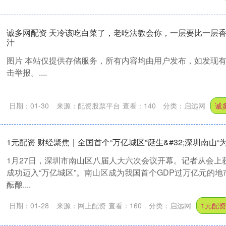
诚多网配资 天冷该吃白菜了，老吃法教会你，一层要比一层
汁
图片 本站仅提供存储服务，所有内容均由用户发布，如发现
击举报。....
日期：01-30
来源：配资股票平台
查看：
140
分类：
启远网
诚
1元配资 财经聚焦｜全国首个“万亿城区”诞生&#32;深圳南山“
1月27日，深圳市南山区八届人大六次会议开幕。记者从会上获
成功迈入“万亿城区”。南山区成为我国首个GDP过万亿元的地
酝酿....
日期：01-28
来源：网上配资
查看：
160
分类：
启远网
1元配资