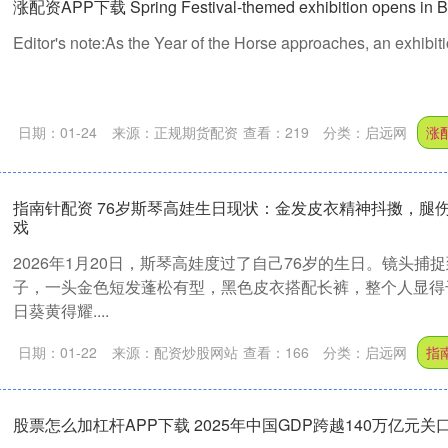
涨配资APP下载 Spring Festival-themed exhibition opens in
Editor's note:As the Year of the Horse approaches, an exhibitio
日期：01-24
来源：正规期货配资
查看：
219
分类：
启远网
涨
指南针配资 76岁斯琴高娃生日现状：金发皮衣精神抖擞，腿
戏
2026年1月20日，斯琴高娃度过了自己76岁的生日。镜头捕
子，一头金色短发蓬松有型，黑色皮衣搭配长裤，整个人显得
日葵黄得耀....
日期：01-22
来源：配资炒股网站
查看：
166
分类：
启远网
指
股票怎么加杠杆APP下载 2025年中国GDP跨越140万亿元关