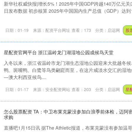
新华社权威快报|增长5%！2025年中国GDP跨越140万亿元关
日发布数据 初步核算 2025年中国国内生产总值（GDP）达到1401
日期：01-19
来源：配资平台网址
查看：
173
分类：
启远网
股
星配资官网平台 浙江温岭龙门湖湿地公园成候鸟天堂
入冬以来，浙江省温岭市龙门湖生态湿地公园迎来大批越冬候
鸭、斑嘴鸭、白鹭等鸟类翩跹而至，在这片咸淡水交汇的湿地
—澳大利西亚候鸟....
日期：01-17
来源：安全配资网站
查看：
203
分类：
启远网
星
怎么股票配资 TA：中卫布莱克蒙没参加白浪季前体检，迈阿密
求购
直播吧1月15日讯 据The Athletic报道，布莱克蒙没有参