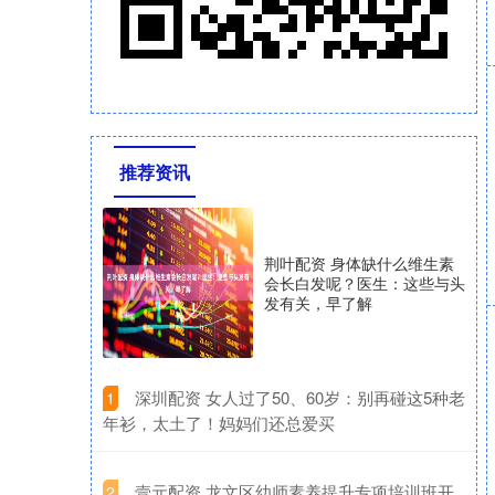
推荐资讯
荆叶配资 身体缺什么维生素
会长白发呢？医生：这些与头
发有关，早了解
​深圳配资 女人过了50、60岁：别再碰这5种老
1
年衫，太土了！妈妈们还总爱买
​壹元配资 龙文区幼师素养提升专项培训班开
2