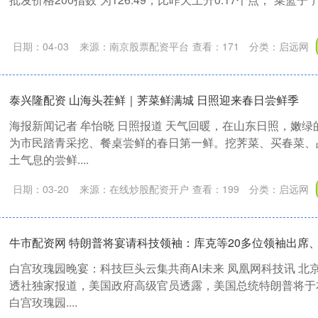
日期：04-03
来源：南京股票配资平台
查看：
171
分类：
启远网
泰兴隆配资 山海头茬鲜｜荠菜鲜满城 日照迎来春日尝鲜季
海报新闻记者 牟怡晓 日照报道 天气回暖，在山东日照，嫩
为市民踏青采挖、餐桌尝鲜的春日第一鲜。挖荠菜、买春菜、
土气息的尝鲜....
日期：03-20
来源：在线炒股配资开户
查看：
199
分类：
启远网
牛市配资网 特朗普将宴请科技领袖：库克等20多位领袖出席
白宫玫瑰园晚宴：科技巨头云集共商AI未来 凤凰网科技讯 北
透社独家报道，美国政府高级官员透露，美国总统特朗普将于
白宫玫瑰园....