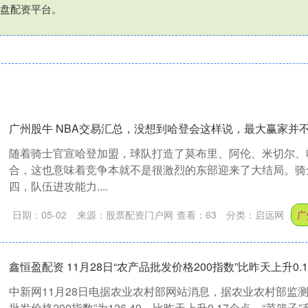
盘配资平台。
广州股牛 NBA交易汇总，没想到哈登会这样说，最大赢家并
随着骑士官宣哈登加盟，球队打造了莫布里、阿伦、米切尔、
合，这也意味着竞争本就不是很激烈的东部迎来了大结局。骑
四，队伍进攻能力....
日期：05-02
来源：股票配资门户网
查看：
63
分类：
启远网
广
鑫恒盈配资 11月28日“农产品批发价格200指数”比昨天上升0.
中新网11月28日电据农业农村部网站消息，据农业农村部监测，
批发价格200指数”为126.49，比昨天上升0.17个点，“菜篮子”产