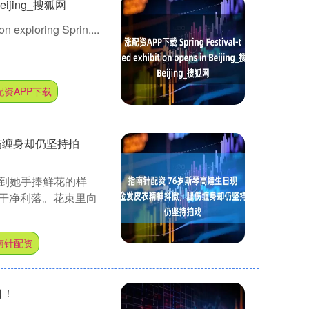
 Beijing_搜狐网
n exploring Sprin....
配资APP下载
伤缠身却仍坚持拍
捉到她手捧鲜花的样
干净利落。花束里向
南针配资
口！