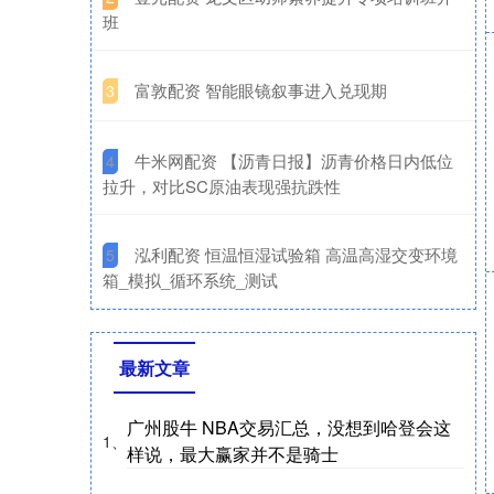
班
​富敦配资 智能眼镜叙事进入兑现期
3
​牛米网配资 【沥青日报】沥青价格日内低位
4
拉升，对比SC原油表现强抗跌性
​泓利配资 恒温恒湿试验箱 高温高湿交变环境
5
箱_模拟_循环系统_测试
最新文章
广州股牛 NBA交易汇总，没想到哈登会这
1、
样说，最大赢家并不是骑士