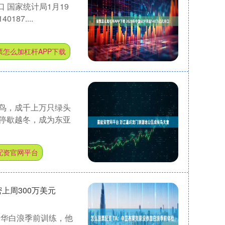
口 国家统计局1月19
87....
票怎么加杠杆APP下载
鸟，成千上万只绿头
停歇越冬，成为东亚
配资官网平台
上周300万美元
加温哥华白浪季前训练，他