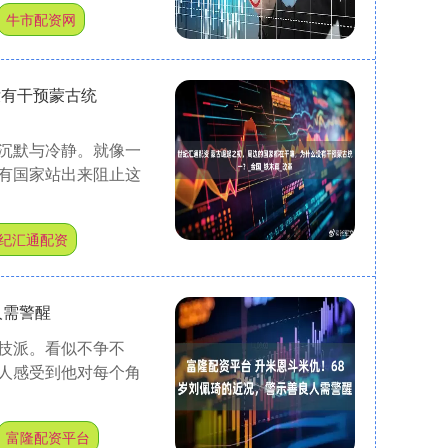
牛市配资网
没有干预蒙古统
沉默与冷静。就像一
有国家站出来阻止这
纪汇通配资
人需警醒
技派。看似不争不
人感受到他对每个角
富隆配资平台