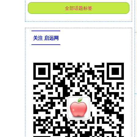
全部话题标签
关注 启远网