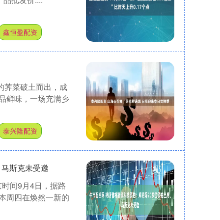
鑫恒盈配资
绿的荠菜破土而出，成
品鲜味，一场充满乡
泰兴隆配资
、马斯克未受邀
京时间9月4日，据路
本周四在焕然一新的