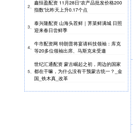
鑫恒盈配资 11月28日“农产品批发价格200
2、
指数”比昨天上升0.17个点
泰兴隆配资 山海头茬鲜｜荠菜鲜满城 日照
3、
迎来春日尝鲜季
牛市配资网 特朗普将宴请科技领袖：库克
4、
等20多位领袖出席、马斯克未受邀
世纪汇通配资 蒙古崛起之初，周边的国家
都在干嘛，为什么没有干预蒙古统一？_金
5、
国_铁木真_改革