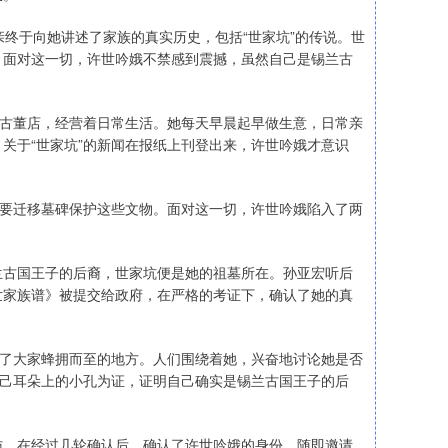
亲终于向她讲述了家族的真实历史，包括“世家坑”的传说。世
。面对这一切，许世吟娥不禁感到震撼，虽然自己是锡兰古
与古董店，经营着日常生活。她每天早晨起早做生意，日常亲
关于“世家坑”的新闻在报纸上刊登出来，许世吟娥才意识
府要迁移墓碑保护这些文物。面对这一切，许世吟娥陷入了两
？
兰古国王子的后裔，世家坑便是她的祖墓所在。孙亚宏听后
世家族谱》被提交给政府，在严格的考证下，确认了她的真
成了大家蜂拥而至的地方。人们围绕着她，兴奋地讨论她是否
自己耳朵上的小孔为证，证明自己确实是锡兰古国王子的后
访。在经过几轮确认后，确认了许世吟娥的身份，随即邀请