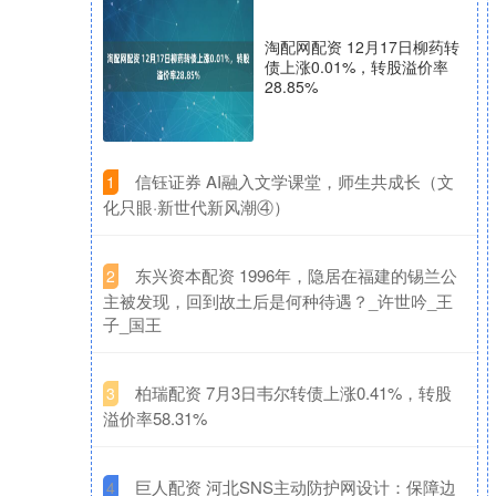
淘配网配资 12月17日柳药转
债上涨0.01%，转股溢价率
28.85%
​信钰证券 AI融入文学课堂，师生共成长（文
1
化只眼·新世代新风潮④）
​东兴资本配资 1996年，隐居在福建的锡兰公
2
主被发现，回到故土后是何种待遇？_许世吟_王
子_国王
​柏瑞配资 7月3日韦尔转债上涨0.41%，转股
3
溢价率58.31%
​巨人配资 河北SNS主动防护网设计：保障边
4