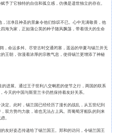
势赋予了它独特的自信和孤立感，仿佛是遗世独立的存在。
土地，洁净且神圣的景象令他们惊叹不已。心中充满敬畏，他
上四海为家，正如蒲公英的种子随风飘荡，带着强大的生命
壮阔，命运多舛。尽管古时交通闭塞，遥远的华夏与锡兰并无
教的王朝，弥漫着浓厚的宗教气息，使得锡兰更增添了神秘
破性的进展。通过王子世利八交喇惹的使节之行，两国的联系
后，今天的中国与斯里兰卡仍然保持着友好关系。
个决定。此时，锡兰国已经经历了漫长的战乱，从五世纪到
替，双方势均力敌，谁也无法占上风。而葡萄牙船队的到来
忧虑。
朝的友好姿态传递给了锡兰国王。郑和的访问，令锡兰国王