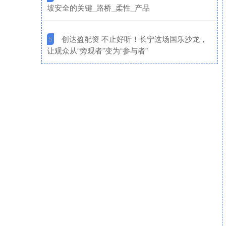
坡安全的关键_路桥_柔性_产品
​创达盈配资 不止好听！长宁这场国乐沙龙，
5
让观众从“旁观者”变为“参与者”