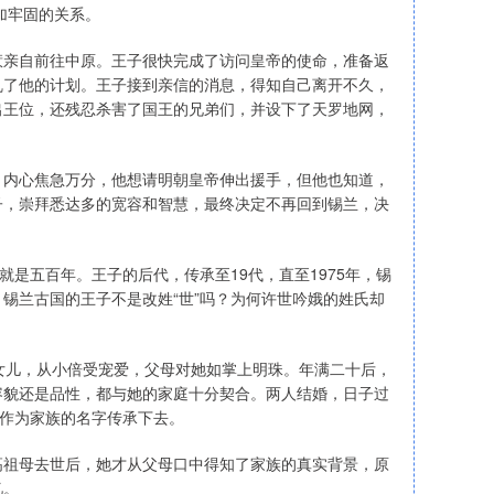
加牢固的关系。
惹亲自前往中原。王子很快完成了访问皇帝的使命，准备返
乱了他的计划。王子接到亲信的消息，得知自己离开不久，
出王位，还残忍杀害了国王的兄弟们，并设下了天罗地网，
。内心焦急万分，他想请明朝皇帝伸出援手，但他也知道，
子，崇拜悉达多的宽容和智慧，最终决定不再回到锡兰，决
就是五百年。王子的后代，传承至19代，直至1975年，锡
锡兰古国的王子不是改姓“世”吗？为何许世吟娥的姓氏却
女儿，从小倍受宠爱，父母对她如掌上明珠。年满二十后，
容貌还是品性，都与她的家庭十分契合。两人结婚，日子过
”作为家族的名字传承下去。
高祖母去世后，她才从父母口中得知了家族的真实背景，原
忆。