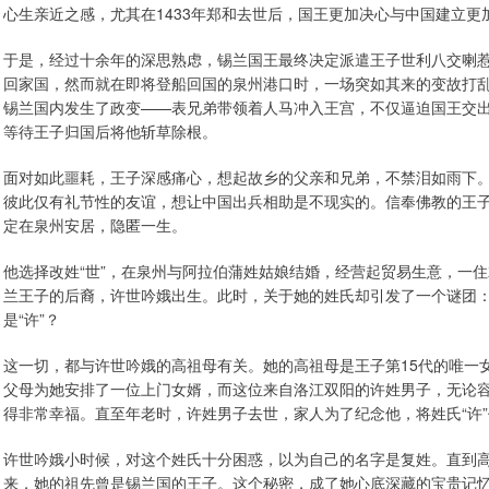
心生亲近之感，尤其在1433年郑和去世后，国王更加决心与中国建立更
于是，经过十余年的深思熟虑，锡兰国王最终决定派遣王子世利八交喇
回家国，然而就在即将登船回国的泉州港口时，一场突如其来的变故打
锡兰国内发生了政变——表兄弟带领着人马冲入王宫，不仅逼迫国王交
等待王子归国后将他斩草除根。
面对如此噩耗，王子深感痛心，想起故乡的父亲和兄弟，不禁泪如雨下
彼此仅有礼节性的友谊，想让中国出兵相助是不现实的。信奉佛教的王
定在泉州安居，隐匿一生。
他选择改姓“世”，在泉州与阿拉伯蒲姓姑娘结婚，经营起贸易生意，一住
兰王子的后裔，许世吟娥出生。此时，关于她的姓氏却引发了一个谜团：
是“许”？
这一切，都与许世吟娥的高祖母有关。她的高祖母是王子第15代的唯一
父母为她安排了一位上门女婿，而这位来自洛江双阳的许姓男子，无论
得非常幸福。直至年老时，许姓男子去世，家人为了纪念他，将姓氏“许
许世吟娥小时候，对这个姓氏十分困惑，以为自己的名字是复姓。直到
来，她的祖先曾是锡兰国的王子。这个秘密，成了她心底深藏的宝贵记