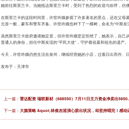
她前往斯里兰卡。当她抵达斯里兰卡时，受到了热烈的欢迎与欢呼，仿
在斯里兰卡的这段时间里，许世吟娥参观了许多著名的景点，还在父母
元首一般，豪车和警车齐备。许世吟娥也种下了一棵树，命名为“中斯友
虽然斯里兰卡政府邀请她定居，但许世吟娥坚定拒绝了，她表示，自己
普通人的身份，担任中斯友谊的“平民大使”，守护着祖墓和祖先的遗产。
今天，许世吟娥仍然生活在泉州，继续经营她的小店，过着日出而作、
发布于：天津市
上一篇：
雷达配资 瑞联新材（688550）7月11日主力资金净卖出5850.
下一篇：
大旗策略 &quot;林俊杰巡演心脏出状况，却坚持唱完！感动还