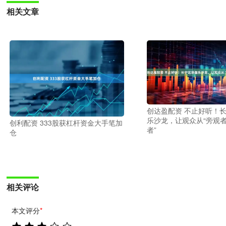
相关文章
创达盈配资 不止好听！
乐沙龙，让观众从“旁观者
创利配资 333股获杠杆资金大手笔加
者”
仓
相关评论
本文评分
*