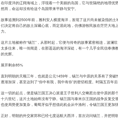
在印度洋的辽阔海域上，浮现着一个美丽的岛国，它与世隔绝的地理优
然而，命运却没有给这个岛国带来平静与安宁。
故事追溯到2500年前，雅利安人横渡海洋，发现了这片尚未被染指的
们决定将自己的故土深藏心底，而定居此地，仿佛游牧民族在茫茫大地
力。
这片土地被称作“锡兰”，从那时起，它便与传奇的故事紧密相连，波澜
太多往来，唯一传闻是，在那遥远的海洋深处，有一个几乎全民信奉佛
的光辉。
展开剩余85%
直到明朝的天顺三年，也就是公元1459年，锡兰与中原的关系有了突
逐渐加深，甚至达到了“你中有我，我中有你”的密切程度。时隔五百年
这一切的起点，便是锡兰国王决心派遣王子世利八交喇惹出使中原的那
十六世纪，这片土地始终没有宁静。锡兰国与泰米尔王国的战争反复交
也使局势更加复杂，葡萄牙似乎想借此机会从中渔利，令锡兰国王更加
正好，明朝的外交家郑和已经七度远航大西洋，首次访问锡兰，并把明