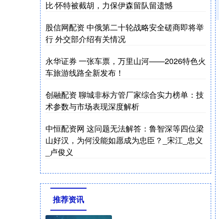
比·怀特被截胡，力保伊森留队留遗憾
股信网配资 中俄第二十轮战略安全磋商即将举
行 外交部介绍有关情况
永华证券 一张车票，万里山河——2026特色火
车旅游线路全新发布！
创融配资 聊城非标方管厂家综合实力榜单：技
术参数与市场表现深度解析
中恒配资网 这问题无法解答：鲁智深等四位梁
山好汉，为何没能如愿成为忠臣？_宋江_忠义
_卢俊义
推荐资讯