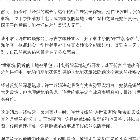
然而，随着许世吟娥的成长，这个秘密并未完全保密。她在16岁时，父
家坑，位于泉州清源山北，成为家族的墓地，每年祭扫之事是她的责任
国王子的后裔，但生活依然与普通人无异。
成年后，许世吟娥嫁给了考古学家孙亚宏，开了家小小的“许世素斋馆”
和笑容、低调朴实，街坊邻里都十分喜欢她这个邻家姐姐。直到有一天，
到，自己的家族秘密暴露在了公众面前。
“世家坑”附近的山地被承包，计划拆除墓地进行开发，甚至传言当地政
难的抉择中：她的祖墓能否得到保护？她能否继续隐瞒这个家族的秘密
经过反复的深思熟虑，许世吟娥决定最终向丈夫孙亚宏坦白，她就是锡
大为震惊，但也理解她的焦虑。许世吟娥决定向政府表明真相，最终《
实身份。
这则消息一经披露，泉州轰动一时。许世吟娥的“许世素斋馆”和古董店
真的是锡兰的“公主”。面对疑问，许世吟娥始终温柔谦和地回答，并以
裔。传闻迅速扩散，许世吟娥的故事成了报纸的头版新闻。
斯里兰卡政府听闻此事后，也感到震惊，派遣史学家和官员前来泉州拜