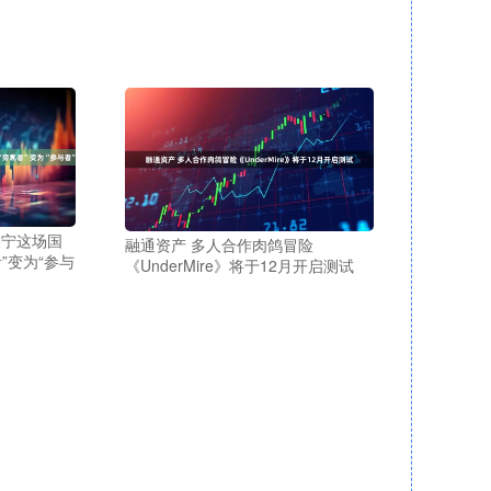
长宁这场国
融通资产 多人合作肉鸽冒险
”变为“参与
《UnderMire》将于12月开启测试