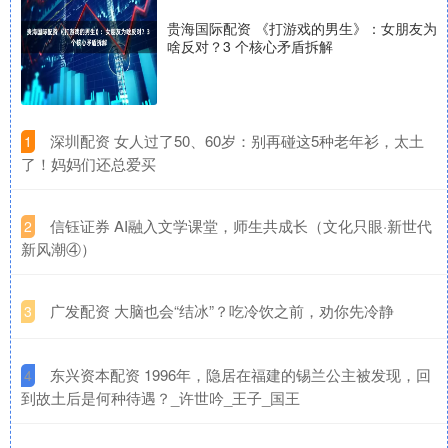
贵海国际配资 《打游戏的男生》：女朋友为
啥反对？3 个核心矛盾拆解
​深圳配资 女人过了50、60岁：别再碰这5种老年衫，太土
1
了！妈妈们还总爱买
​信钰证券 AI融入文学课堂，师生共成长（文化只眼·新世代
2
新风潮④）
​广发配资 大脑也会“结冰”？吃冷饮之前，劝你先冷静
3
​东兴资本配资 1996年，隐居在福建的锡兰公主被发现，回
4
到故土后是何种待遇？_许世吟_王子_国王