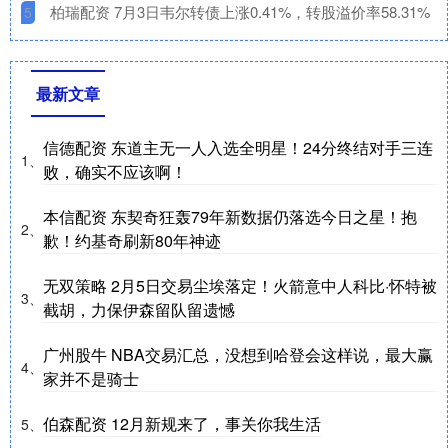
​柏瑞配资 7月3日韦尔转债上涨0.41%，转股溢价率58.31%
5
最新文章
信德配资 东道主无一人入选全明星！24分终结对手三连
1、
败，确实不应该啊！
本信配资 东契奇狂轰79年新数据仍落选今日之星！抱
2、
歉！约基奇刷新80年神迹
无双策略 2月5日交易尘埃落定！火箭意中人科比·怀特被
3、
截胡，力保伊森留队留遗憾
广州股牛 NBA交易汇总，没想到哈登会这样说，最大赢
4、
家并不是骑士
伯森配资 12月新规来了，事关你我生活
5、