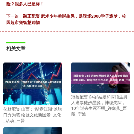
险？很多人已超标！
下一篇：
融正配资 武术少年拳脚生风，足球场2000学子逐梦，校
园超市凭智慧购物
相关文章
冠盈配资 24岁姑娘和两陌生男
人逃票徒步墨脱，神秘失踪，
10年过去生死不明_许鑫燕_西
亿财配资 山西：“醋意江湖”以脱
藏_宁波
口秀为笔 绘就文旅新图景_文化
_活动_三晋