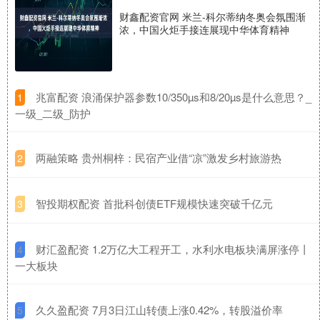
财鑫配资官网 米兰-科尔蒂纳冬奥会氛围渐
浓，中国火炬手接连展现中华体育精神
​兆富配资 浪涌保护器参数10/350µs和8/20µs是什么意思？_
1
一级_二级_防护
​两融策略 贵州桐梓：民宿产业借“凉”激发乡村旅游热
2
​智投期权配资 首批科创债ETF规模快速突破千亿元
3
​财汇盈配资 1.2万亿大工程开工，水利水电板块满屏涨停丨
4
一大板块
​久久盈配资 7月3日江山转债上涨0.42%，转股溢价率
5