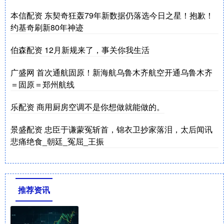
本信配资 东契奇狂轰79年新数据仍落选今日之星！抱歉！
约基奇刷新80年神迹
伯森配资 12月新规来了，事关你我生活
广盛网 首次通航固原！新海航乌鲁木齐航空开通乌鲁木齐
＝固原＝郑州航线
乐配资 商用厨房空调不是你想做就能做的。
景盛配资 忠臣于谦蒙冤斩首，锦衣卫抄家落泪，太后闻讯
悲痛绝食_朝廷_冤屈_王振
推荐资讯