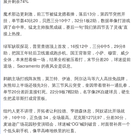
展开剩余74%
魔术那边更刺激，前三节被猛龙摁着捶，落后13分，第四节突然开
挂，单节轰43比20，贝恩三分10中7，32分1板2助，数据单像打游戏
调了命中率。猛龙主帅脸黑成碳，赛后一句“我们第四节丢了灵魂”直
接上热搜。
绿军缺双探花，普里查德顶上首发，16投12中，三分6中5，29分8
助，把国王年轻后卫线遛成跑步机。国王背靠背，小萨、穆雷、威少
全休，本来想着偷一场，结果全程被压着打，末节分差20 ，球迷提前
退场， Sacramento 的夜风全是叹息。
鹈鹕主场打残阵灰熊，莫兰特、伊迪、阿尔达马等六人高挂免战牌，
灰熊却上半场还领先3分。第三节风云突变，奎因带着替补一通乱拳，
单节20分差距直接钉死。22分9板7帽2助，名字像2K自建球员，硬生
生把孟菲斯打成背景板。
纽约人更不讲理，开拓者让利拉德、亨德森休息，阿奴诺比开场就
冲，16中10，正负值 34，全场最高。尼克斯127比97，分差30分，
麦迪逊广场花园秒变演唱会，球迷喊“OG”喊到破音，对面替补席一个
个低头刷手机，像早高峰地铁里的社畜。