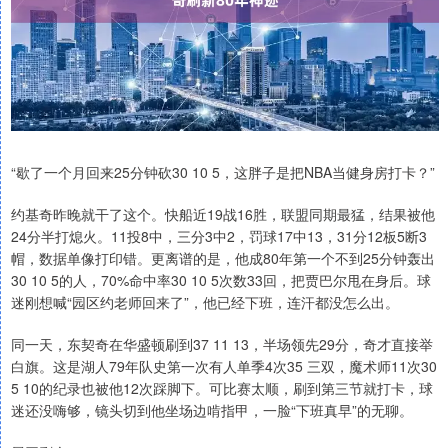
“歇了一个月回来25分钟砍30 10 5，这胖子是把NBA当健身房打卡？”
约基奇昨晚就干了这个。快船近19战16胜，联盟同期最猛，结果被他
24分半打熄火。11投8中，三分3中2，罚球17中13，31分12板5断3
帽，数据单像打印错。更离谱的是，他成80年第一个不到25分钟轰出
30 10 5的人，70%命中率30 10 5次数33回，把贾巴尔甩在身后。球
迷刚想喊“园区约老师回来了”，他已经下班，连汗都没怎么出。
同一天，东契奇在华盛顿刷到37 11 13，半场领先29分，奇才直接举
白旗。这是湖人79年队史第一次有人单季4次35 三双，魔术师11次30
5 10的纪录也被他12次踩脚下。可比赛太顺，刷到第三节就打卡，球
迷还没嗨够，镜头切到他坐场边啃指甲，一脸“下班真早”的无聊。