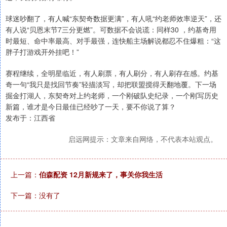
球迷吵翻了，有人喊“东契奇数据更满”，有人吼“约老师效率逆天”，还
有人说“贝恩末节7三分更燃”。可数据不会说谎：同样30 ，约基奇用
时最短、命中率最高、对手最强，连快船主场解说都忍不住爆粗：“这
胖子打游戏开外挂吧！”
赛程继续，全明星临近，有人刷票，有人刷分，有人刷存在感。约基
奇一句“我只是找回节奏”轻描淡写，却把联盟搅得天翻地覆。下一场
掘金打湖人，东契奇对上约老师，一个刚破队史纪录，一个刚写历史
新篇，谁才是今日最佳已经吵了一天，要不你说了算？
发布于：江西省
启远网提示：文章来自网络，不代表本站观点。
上一篇：
伯森配资 12月新规来了，事关你我生活
下一篇：没有了