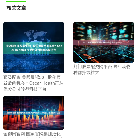
相关文章
荆门股票配资网平台 野生动物
种群持续壮大
顶级配资 美股最强50 | 股价腰
斩后的机会？Oscar Health正从
保险公司转型科技平台
金御网官网 国家管网集团液化