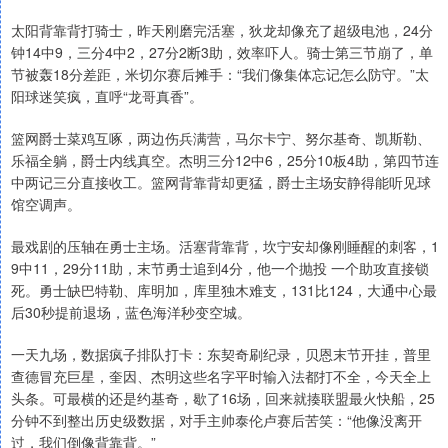
太阳背靠背打骑士，昨天刚磨完活塞，狄龙却像充了超级电池，24分
钟14中9，三分4中2，27分2断3助，效率吓人。骑士第三节崩了，单
节被轰18分差距，米切尔赛后摊手：“我们像集体忘记怎么防守。”太
阳球迷笑疯，直呼“龙哥真香”。
篮网爵士菜鸡互啄，两边伤兵满营，马尔卡宁、努尔基奇、凯斯勒、
乐福全躺，爵士内线真空。杰明三分12中6，25分10板4助，第四节连
中两记三分直接收工。篮网背靠背却更猛，爵士主场安静得能听见球
馆空调声。
最戏剧的压轴在勇士主场。活塞背靠背，坎宁安却像刚睡醒的刺客，1
9中11，29分11助，末节勇士追到4分，他一个抛投 一个助攻直接锁
死。勇士缺巴特勒、库明加，库里独木难支，131比124，大通中心最
后30秒提前退场，蓝色海洋秒变空城。
一天九场，数据疯子排队打卡：东契奇刷纪录，贝恩末节开挂，普里
查德冒充巨星，奎因、杰明这些名字平时输入法都打不全，今天全上
头条。可最横的还是约基奇，歇了16场，回来就揍联盟最火快船，25
分钟不到整出历史级数据，对手主帅泰伦卢赛后苦笑：“他像没离开
过，我们倒像背靠背。”