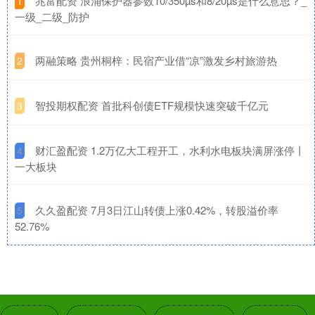
​兆富配资 浪涌保护器参数10/350µs和8/20µs是什么意思？_
1
一级_二级_防护
​两融策略 贵州桐梓：民宿产业借“凉”激发乡村旅游热
2
​智投期权配资 首批科创债ETF规模快速突破千亿元
3
​财汇盈配资 1.2万亿大工程开工，水利水电板块满屏涨停丨
4
一大板块
​久久盈配资 7月3日江山转债上涨0.42%，转股溢价率
5
52.76%