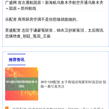
广盛网 首次通航固原！新海航乌鲁木齐航空开通乌鲁木齐
＝固原＝郑州航线
乐配资 商用厨房空调不是你想做就能做的。
景盛配资 忠臣于谦蒙冤斩首，锦衣卫抄家落泪，太后闻讯
悲痛绝食_朝廷_冤屈_王振
推荐资讯
神牛168配资 女子商场试驾展车时误启动 惊
险一幕引发关注