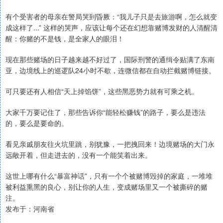
有个受害者的母亲在警局哭到昏厥：“我儿子只是去旅游啊，怎么就变
成这样了...” 这样的哭声，应该让每个还在幻想靠赌博发财的人清醒清
醒：你赌的不是钱，是全家人的眼泪！
现在那些赌场的日子越来越不好过了，国际刑警的通缉令贴满了东南
亚，边境线上的巡逻队24小时不歇，连微信都在自动拦截赌博链接。
可只要还有人相信“天上掉馅饼”，这些黑恶势力就有可乘之机。
大家千万要记住了，那些告诉你“能轻松赚钱”的路子，要么是违法
的，要么是要命的。
看见亲戚朋友往火坑里跳，别犹豫，一把拽回来！边境赌场的大门永
远敞开着，但走进去的，没有一个能笑着出来。
这世上哪有什么“暴富神话”，只有一个个被赌博毁掉的家庭，一堆堆
被利益熏黑的良心，别让你的人生，变成赌场里又一个被撕碎的赌
注。
发布于：河南省