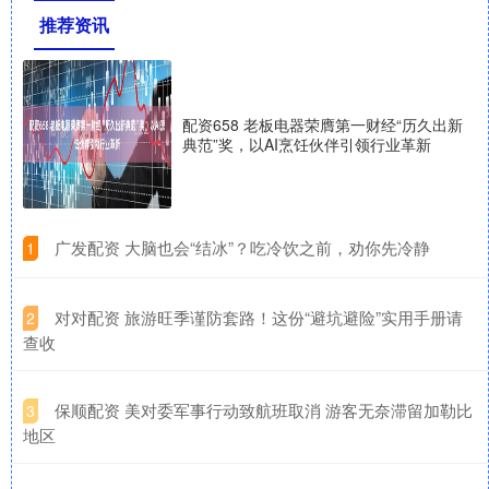
推荐资讯
配资658 老板电器荣膺第一财经“历久出新
典范”奖，以AI烹饪伙伴引领行业革新
​广发配资 大脑也会“结冰”？吃冷饮之前，劝你先冷静
1
​对对配资 旅游旺季谨防套路！这份“避坑避险”实用手册请
2
查收
​保顺配资 美对委军事行动致航班取消 游客无奈滞留加勒比
3
地区