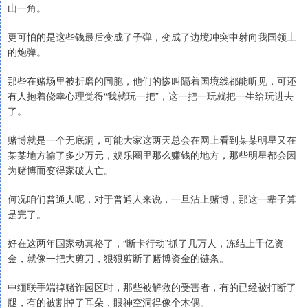
山一角。
更可怕的是这些钱最后变成了子弹，变成了边境冲突中射向我国领土
的炮弹。
那些在赌场里被折磨的同胞，他们的惨叫隔着国境线都能听见，可还
有人抱着侥幸心理觉得“我就玩一把”，这一把一玩就把一生给玩进去
了。
赌博就是一个无底洞，可能大家这两天总会在网上看到某某明星又在
某某地方输了多少万元，娱乐圈里那么赚钱的地方，那些明星都会因
为赌博而变得家破人亡。
何况咱们普通人呢，对于普通人来说，一旦沾上赌博，那这一辈子算
是完了。
好在这两年国家动真格了，“断卡行动”抓了几万人，冻结上千亿资
金，就像一把大剪刀，狠狠剪断了赌博资金的链条。
中缅联手端掉赌诈园区时，那些被解救的受害者，有的已经被打断了
腿，有的被割掉了耳朵，眼神空洞得像个木偶。