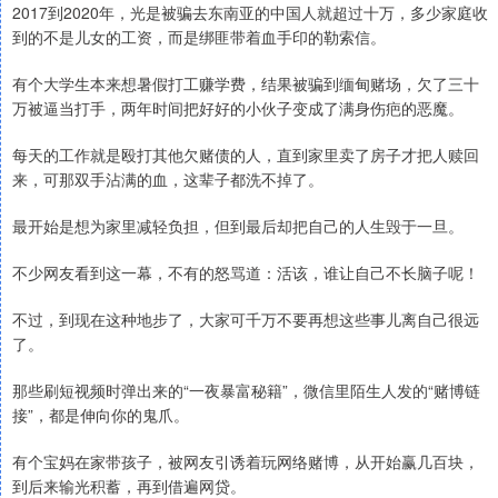
2017到2020年，光是被骗去东南亚的中国人就超过十万，多少家庭收
到的不是儿女的工资，而是绑匪带着血手印的勒索信。
有个大学生本来想暑假打工赚学费，结果被骗到缅甸赌场，欠了三十
万被逼当打手，两年时间把好好的小伙子变成了满身伤疤的恶魔。
每天的工作就是殴打其他欠赌债的人，直到家里卖了房子才把人赎回
来，可那双手沾满的血，这辈子都洗不掉了。
最开始是想为家里减轻负担，但到最后却把自己的人生毁于一旦。
不少网友看到这一幕，不有的怒骂道：活该，谁让自己不长脑子呢！
不过，到现在这种地步了，大家可千万不要再想这些事儿离自己很远
了。
那些刷短视频时弹出来的“一夜暴富秘籍”，微信里陌生人发的“赌博链
接”，都是伸向你的鬼爪。
有个宝妈在家带孩子，被网友引诱着玩网络赌博，从开始赢几百块，
到后来输光积蓄，再到借遍网贷。