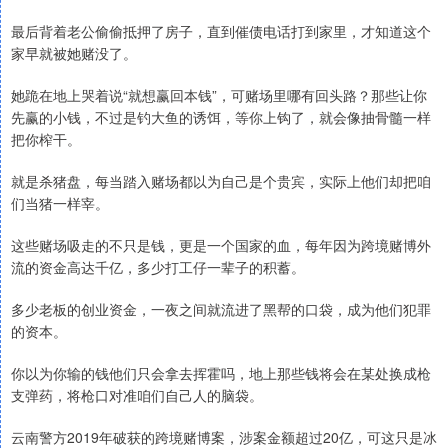
最后背着老公偷偷抵押了房子，直到催债电话打到家里，才知道这个
家早就被她赌没了。
她跪在地上哭着说“就想赢回本钱”，可赌场里哪有回头路？那些让你
先赢的小钱，不过是钓大鱼的诱饵，等你上钩了，就会像抽骨髓一样
把你榨干。
就是杀猪盘，每当踏入赌场都以为自己是个贵宾，实际上他们却把咱
们当猪一样宰。
这些赌场吸走的不只是钱，更是一个国家的血，每年因为跨境赌博外
流的资金高达千亿，多少打工仔一辈子的积蓄。
多少老板的创业资金，一夜之间就流进了黑帮的口袋，成为他们犯罪
的资本。
你以为你输的钱他们只会拿去挥霍吗，地上那些钱将会在某处换成枪
支弹药，将枪口对准咱们自己人的脑袋。
云南警方2019年破获的跨境赌博案，涉案金额超过20亿，可这只是冰