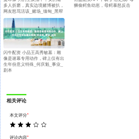
多人折磨，真实边境赌博被扒，
狮偷鳄鱼幼崽，母鳄暴怒反击
网友怒骂活该_赌场_缅甸_黑帮
闪牛配资 小品王高秀敏墓：雕
像是谢幕专用动作，碑上仅有出
生年份意义特殊_何庆魁_事业_
剧本
相关评论
本文评分
*
评论内容
*