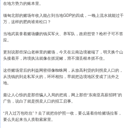
在地方势力的账本里。
缅甸北部的赌场年收入能占到当地GDP的四成，一晚上流水就能过千
万，这样的肥肉谁肯松口？
当地武装拿着赌场赚的钱买军火、养军队，政府想管？枪杆子可不答
应。
更别说那些深山老林里的赌场，今天在云南边境被端了，明天换个山
头接着开，跨境执法就像在抓泥鳅，滑不溜丢根本抓不住。
这些赌场背后的利益网密得像蜘蛛网，从放高利贷的到拐卖人口的，
从洗钱的到走私军火的，环环相扣，早就把边境地区变成了法外之
地。
最让人心惊的是那些骗人入局的把戏，网上那些“东南亚高薪招聘”的
广告，说白了就是拐卖人口的招工启事。
“月入过万包吃住”？去了就把你护照一收，要么逼着你给赌场拉客，
要么关起来当人质勒索家里。