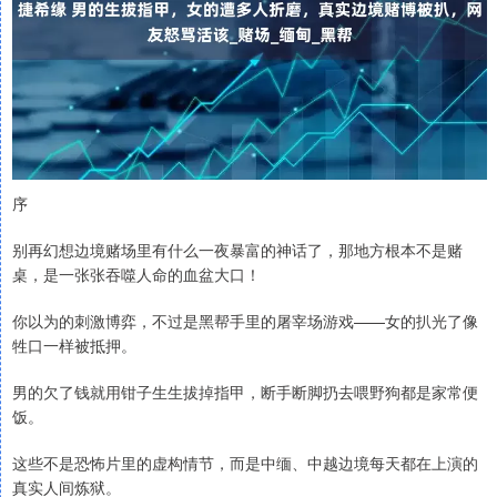
序
别再幻想边境赌场里有什么一夜暴富的神话了，那地方根本不是赌
桌，是一张张吞噬人命的血盆大口！
你以为的刺激博弈，不过是黑帮手里的屠宰场游戏——女的扒光了像
牲口一样被抵押。
男的欠了钱就用钳子生生拔掉指甲，断手断脚扔去喂野狗都是家常便
饭。
这些不是恐怖片里的虚构情节，而是中缅、中越边境每天都在上演的
真实人间炼狱。