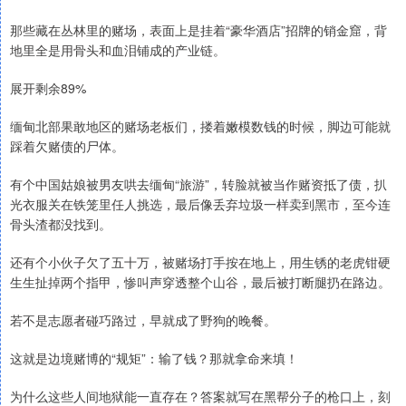
那些藏在丛林里的赌场，表面上是挂着“豪华酒店”招牌的销金窟，背
地里全是用骨头和血泪铺成的产业链。
展开剩余89%
缅甸北部果敢地区的赌场老板们，搂着嫩模数钱的时候，脚边可能就
踩着欠赌债的尸体。
有个中国姑娘被男友哄去缅甸“旅游”，转脸就被当作赌资抵了债，扒
光衣服关在铁笼里任人挑选，最后像丢弃垃圾一样卖到黑市，至今连
骨头渣都没找到。
还有个小伙子欠了五十万，被赌场打手按在地上，用生锈的老虎钳硬
生生扯掉两个指甲，惨叫声穿透整个山谷，最后被打断腿扔在路边。
若不是志愿者碰巧路过，早就成了野狗的晚餐。
这就是边境赌博的“规矩”：输了钱？那就拿命来填！
为什么这些人间地狱能一直存在？答案就写在黑帮分子的枪口上，刻